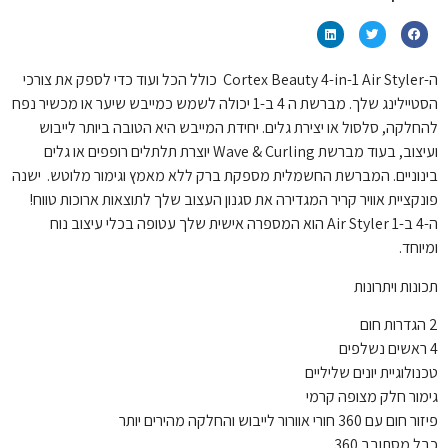
ה-Cortex Beauty 4-in-1 Air Styler כולל הכל ועוד כדי לספק את צורכי
הסטיילינג שלך. מברשת ה 4 ב-1 יכולה לשמש כמייבש שיער או מכשיר נפח
להחלקה, סלסול או יצירת גלים. יחידת המייבש היא הטובה ביותר לייבוש
ועיצוב, בעוד מברשת Wave & Curling יוצרת תלתלים רופפים או גלים
בינוניים. המברשת החשמלית מספקת ברק ללא מאמץ וגימור מלוטש. ישנה
פונקציית אוויר קריר המגדירה את סגנון העצוב שלך לתוצאות ארוכות טווח!
ה-4 ב-1 Air Styler הוא המספרה אישית שלך עטופה בכלי עיצוב נוח
ומיוחד.
תכונות ויתרונות
2 הגדרות חום
4 ראשים נשלפים
טכנולוגיית יונים שליליים
גימור חלק מצופה קרמי
פיזור חום עם 360 חורי אוורור לייבוש והחלקה מהירים יותר
כבל מסתובב 360