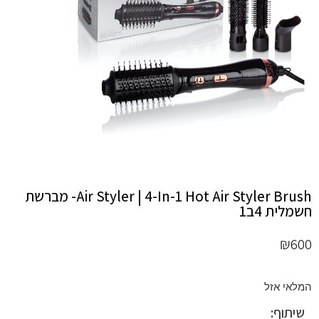
הוסף קו תחתון לקישורים
format_underlined
סמן קישורים
font_download
לאפס
cached
את
כל
האפשרויות
Air Styler | 4-In-1 Hot Air Styler Brush- מברשת
חשמלית 4ב1
₪
600
המלאי אזל
שיתוף: