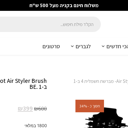
משלוח חינם בקניה מעל 500 ש"ח
כי חדשים
לגברים
סרטונים
/ Air Styler | 4-In-1 BE. Hot Air Styler Brush- מברשת חשמלית 4 ב-1
ב-1 .BE
חסוך כ - 34%
₪
399
₪
600
1800 במלאי