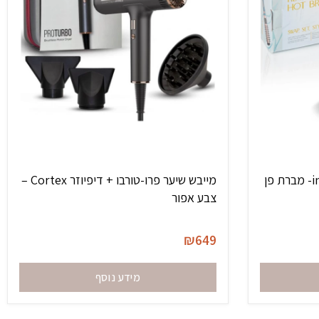
2-in-1 Revolving Hot Brush- מברת פן
מייבש שיער פרו-טורבו + דיפיוזר Cortex –
צבע אפור
₪
649
מידע נוסף