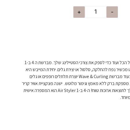
+
-
ה-BE. 4-in-1 Air Styler כולל הכל ועוד כדי לספק את צורכי הסטיילינג שלך. מברשת ה 4 ב-1
מכשיר נפח להחלקה, סלסול או יצירת גלים. יחידת המייבש היא
הטובה ביותר לייבוש ועיצוב, בעוד מברשת Wave & Curling יוצרת תלתלים רופפים או גלים
ספקת ברק ללא מאמץ וגימור מלוטש. ישנה פונקציית אוויר קריר
המגדירה את סגנון העצוב שלך לתוצאות ארוכות טווח! ה-4 ב-1 Air Styler הוא המספרה אישית
יוחד.