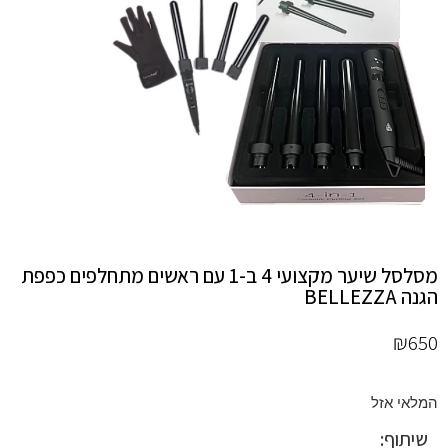
הוסף קו תחתון לקישורים
format_underlined
סמן קישורים
font_download
לאפס
cached
את
כל
האפשרויות
מסלסל שיער מקצועי 4 ב-1 עם ראשים מתחלפים כפפת
הגנה BELLEZZA
₪
650
המלאי אזל
שיתוף: