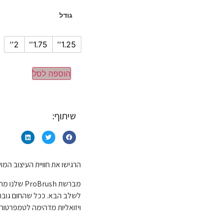
גודל
2''
1.75''
1.25''
הוספה לסל
שיתוף:
הרגישו את חוויית העיצוב המושלם עם מברשת 
מברשת ush
לשלב הבא. ככל שהחום גובר,
ויזואליות מדהימה לטמפרטורת העיצו