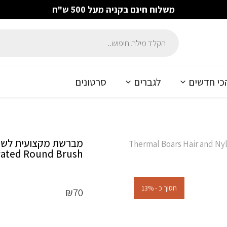
משלוח חינם בקניה מעל 500 ש"ח
כי חדשים
לגברים
סרטונים
ת מקצועית לשיער | שחור – Thermal Boars Hair and Nylon
ivated Round Brush
חסוך כ - 13%
₪
70