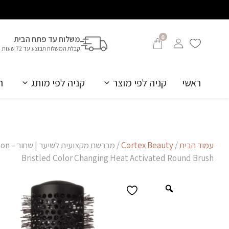
0
משלוח עד פתח הבית
קבלת המשלוח תבוצע עד 72 שעות
ראשי
קניה לפי מוצר
קניה לפי מותג
ה
עמוד הבית
/
Cortex Beauty
/ מברש
Bristled Color Changing Heat Activated Round Brush